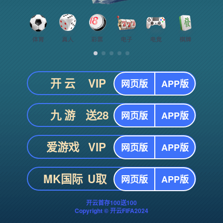
VIP
体育
送28
开 云
VIP
网页版
APP版
棋牌
VIP
体育
九 游
送28
网页版
APP版
电竞
U取
棋牌
爱游戏
VIP
网页版
APP版
U存
电竞
MK国际
U取
网页版
APP版
U存
开云首存100送100
Copyright © 开云FIFA2024