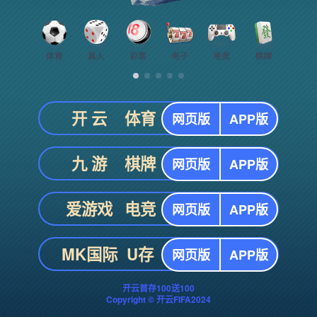
VIP
体育
送28
VIP
棋牌
VIP
开 云
体育
网页版
APP版
送28
电竞
U取
九 游
棋牌
网页版
APP版
VIP
U存
爱游戏
电竞
网页版
APP版
U取
MK国际
U存
网页版
APP版
开云首存100送100
Copyright © 开云FIFA2024