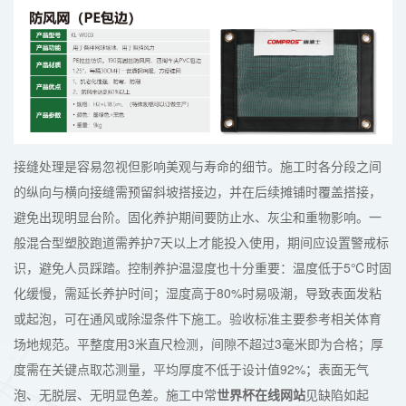
接缝处理是容易忽视但影响美观与寿命的细节。施工时各分段之间
的纵向与横向接缝需预留斜坡搭接边，并在后续摊铺时覆盖搭接，
避免出现明显台阶。固化养护期间要防止水、灰尘和重物影响。一
般混合型塑胶跑道需养护7天以上才能投入使用，期间应设置警戒标
识，避免人员踩踏。控制养护温湿度也十分重要：温度低于5℃时固
化缓慢，需延长养护时间；湿度高于80%时易吸潮，导致表面发粘
或起泡，可在通风或除湿条件下施工。验收标准主要参考相关体育
场地规范。平整度用3米直尺检测，间隙不超过3毫米即为合格；厚
度需在关键点取芯测量，平均厚度不低于设计值92%；表面无气
泡、无脱层、无明显色差。施工中常
世界杯在线网站
见缺陷如起