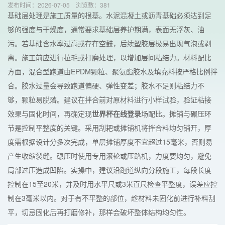
发布时间：2026-07-05
浏览数：
381
基础层处理是施工质量的根基。水泥混凝土或沥青基础必须达到足
够的强度与干燥度，通常要求基础层养护期满，表面无浮灰、油
污。若基础含水率过高或存在空鼓，后续塑胶层极易出现气泡或剥
离。施工前应进行拉毛或打磨处理，以增加层间粘结力。材料配比
方面，混合型跑道由EPDM颗粒、聚氨酯胶水及填充料按严格比例拌
合。胶水过量会导致跑道偏硬、弹性变差；胶水不足则粘结力不
够，颗粒易脱落。建议在拌合前对原材料进行小样试验，验证粘接
效果与固化时间，再确定现
世界杯在线登录
场配比。摊铺与碾压环
节是控制平整度的关键。采用刮耙或摊铺机将拌合料均匀铺开，厚
度需根据设计分多次完成，单层摊铺厚度不宜超过15毫米，否则易
产生收缩裂缝。碾压时使用专用滚轮或压路机，力度要均匀，避免
局部过压造成凹陷。实操中，建议沿跑道纵向分段施工，每段长度
控制在15至20米，并及时用水平尺或3米直尺检查平整度，误差应控
制在3毫米以内。对于有不平整的部位，趁材料未固化前进行补料刮
平，切忌固化后再打磨修补，那样会破坏整体结构均匀性。