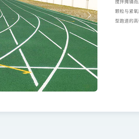
搅拌摊铺而
颗粒与紧氧
型跑道的高