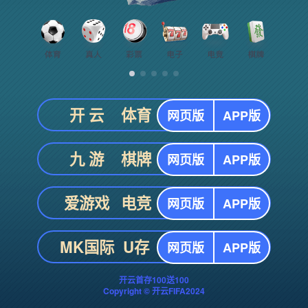
VIP
体育
送28
VIP
棋牌
VIP
开 云
体育
网页版
APP版
送28
电竞
U取
九 游
棋牌
网页版
APP版
VIP
U存
爱游戏
电竞
网页版
APP版
U取
MK国际
U存
网页版
APP版
开云首存100送100
Copyright © 开云FIFA2024