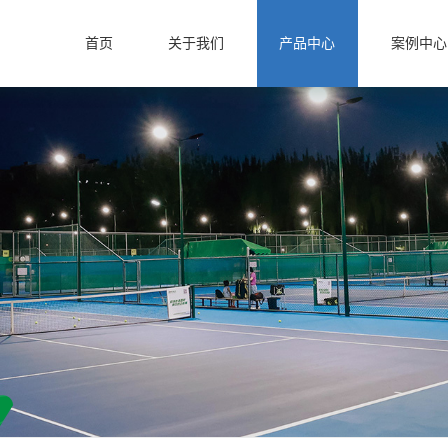
首页
关于我们
产品中心
案例中心