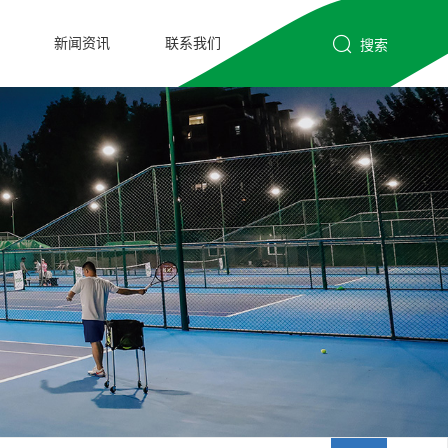
新闻资讯
联系我们
搜索