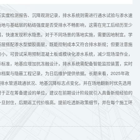
压实度检测报告、沉降观测记录，排水系统则需进行通水试验与渗水速
场地与基础层的粘结强度是否受排水不畅影响，这需在完工后经历至少
描，快速发现积水隐患。对于不同场景的落地实施，需要因地制宜。学
基层搭配渗水型塑胶面层，既能控制成本又符合排水新规；但要注意施
较小，可尝试采用预制混凝土板或模块化渗水系统，减少现场湿作业，
际标准，地基应增加抗冻融设计，排水系统需配备智能监控装置，实时
档案与隐蔽工程记录，为日后维护提供依据。长期来看，2025年政
查排水管道疏通状况、地基沉降标志点变化，并在场地翻新时优先选用
对于正在筹备建设的单位，建议在前期设计阶段就引入具备新规经验的
一旦封住，后期返工代价极高。提前吃透新政策细节，并在每个施工环