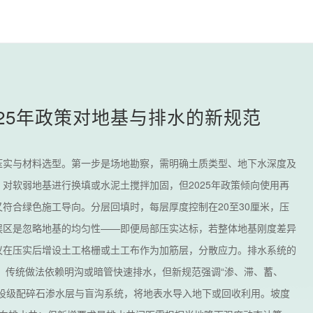
25年政策对地基与排水的新规范
压实与材料选型。第一步是场地勘察，需明确土质类型、地下水深度及
对软弱地基进行换填或水泥土搅拌加固，但2025年政策倾向使用再
符合绿色施工导向。分层回填时，每层厚度控制在20至30厘米，压
误区是忽略地基的均匀性——即便局部压实达标，若整体地基刚度差异
议在压实后增设土工格栅或土工布作为加筋层，分散应力。排水系统的
。传统做法依赖明沟或暗管快速排水，但新规范强调“渗、滞、蓄、
设级配碎石渗水层与盲沟系统，将地表水导入地下或回收利用。坡度