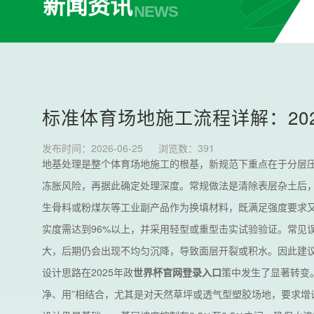
新闻资讯
NEWS
标准体育场地施工流程详解：20
发布时间：2026-06-25
浏览数：
391
地基处理是整个体育场地施工的根基，新规范下重点在于分层
冻胀风险，再据此确定处理深度。常规做法是清除表层杂土后，
生骨料或粉煤灰等工业副产品作为换填材料，既满足强度要求又
实度需达到96%以上，并采用轻型或重型击实试验验证。常见
大，后期仍会出现不均匀沉降，导致面层开裂或积水。因此建
设计思路在2025年政
世界杯官网登录入口
策中发生了显著转变
净、用”相结合，尤其是对天然草坪或透气型塑胶场地，要求增